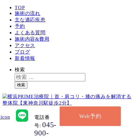
TOP
施術の流れ
主な適応疾患
予約
よくある質問
施術内容&費用
アクセス
ブログ
新着情報
検索
検索
Web予約
電話番
045-
号:
900-