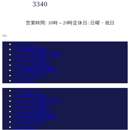
3340
営業時間: 10時～20時
定休日: 日曜・祝日
トップ
TOP
施術の流れ
FLOW
主な適応疾患
SYMPTOMS
予約
RESERVATION
よくある質問
Q&A
施術内容&費用
PRICE
アクセス
ACCESS
ブログ
BLOG
トップ
TOP
施術の流れ
FLOW
主な適応疾患
SYMPTOMS
予約
RESERVATION
よくある質問
Q&A
施術内容&費用
PRICE
アクセス
ACCESS
ブログ
BLOG