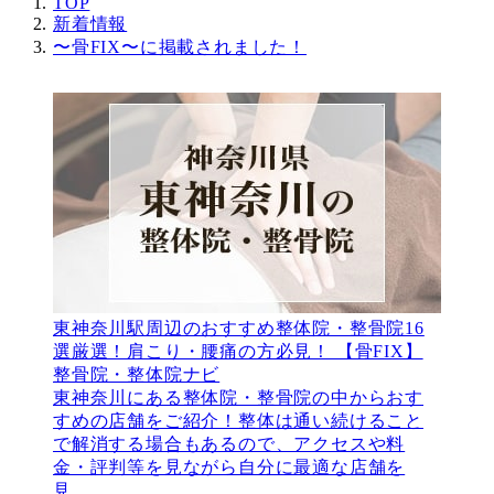
TOP
新着情報
〜骨FIX〜に掲載されました！
東神奈川駅周辺のおすすめ整体院・整骨院16
選厳選！肩こり・腰痛の方必見！ 【骨FIX】
整骨院・整体院ナビ
東神奈川にある整体院・整骨院の中からおす
すめの店舗をご紹介！整体は通い続けること
で解消する場合もあるので、アクセスや料
金・評判等を見ながら自分に最適な店舗を
見…