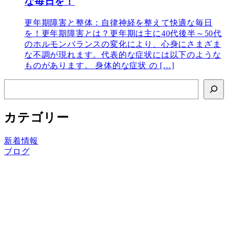
な毎日を！
更年期障害と整体：自律神経を整えて快適な毎日
を！更年期障害とは？更年期は主に40代後半～50代
のホルモンバランスの変化により、心身にさまざま
な不調が現れます。代表的な症状には以下のような
ものがあります。 身体的な症状 の […]
検
索
カテゴリー
新着情報
ブログ