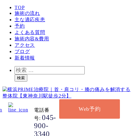
TOP
施術の流れ
主な適応疾患
予約
よくある質問
施術内容&費用
アクセス
ブログ
新着情報
検
索
検索
Web予約
電話番
045-
号:
900-
3340