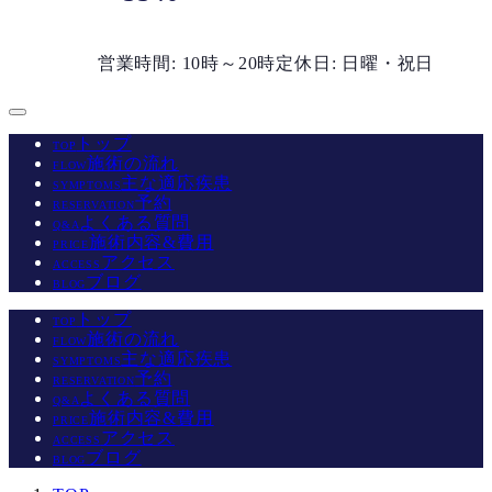
営業時間: 10時～20時
定休日: 日曜・祝日
トップ
TOP
施術の流れ
FLOW
主な適応疾患
SYMPTOMS
予約
RESERVATION
よくある質問
Q&A
施術内容&費用
PRICE
アクセス
ACCESS
ブログ
BLOG
トップ
TOP
施術の流れ
FLOW
主な適応疾患
SYMPTOMS
予約
RESERVATION
よくある質問
Q&A
施術内容&費用
PRICE
アクセス
ACCESS
ブログ
BLOG